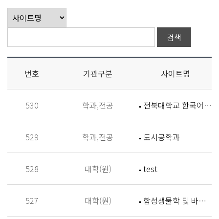
번호
기관구분
사이트명
530
학과,전공
전북대학교 한국어학과
529
학과,전공
도시공학과
528
대학(원)
test
527
대학(원)
합성생물학 및 바이오신소재개발 연구실 (Synthetic Biology and Biomaterials Lab,SBBL)