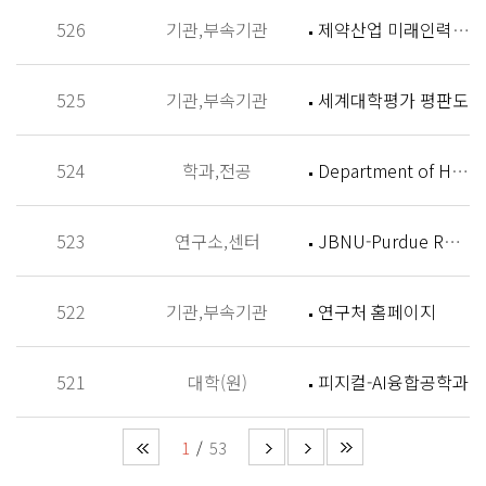
526
기관,부속기관
제약산업 미래인력 양성센터 홈페이지
525
기관,부속기관
세계대학평가 평판도
524
학과,전공
Department of History
523
연구소,센터
JBNU-Purdue Research Institute (JPRI)
522
기관,부속기관
연구처 홈페이지
521
대학(원)
피지컬-AI융합공학과
1
53